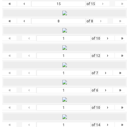
«
‹
›
»
of
15
«
‹
›
»
of
8
«
‹
›
»
of
10
«
‹
›
»
of
12
«
‹
›
»
of
7
«
‹
›
»
of
6
«
‹
›
»
of
10
«
‹
›
»
of
14