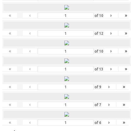
«
‹
›
»
of
10
«
‹
›
»
of
12
«
‹
›
»
of
10
«
‹
›
»
of
13
«
‹
›
»
of
9
«
‹
›
»
of
7
«
‹
›
»
of
6