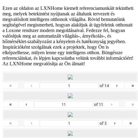
Ezen az oldalon az LXNHome kiemelt referenciamunkáit tekintheti
meg, melyek betekintést nyújtanak az általunk tervezett és
megvalósított intelligens otthonok világába. Rövid bemutatóink
segítségével megismerheti, hogyan alakítjuk át ügyfeleink otthonait
a Loxone rendszer modern megoldásaival. Fedezze fel, hogyan
valósítjuk meg az automatizált világítás-, árnyékolás-, és
hőmérséklet-szabályozást a kényelem és hatékonyság jegyében.
Inspirációként szolgálnak ezek a projektek, hogy Ön is
elképzelhesse, milyen lenne egy intelligens otthon. Böngéssze
referenciáinkat, és lépjen kapcsolatba velünk további információért!
Az LXNHome megvalósítja az Ön álmait!
«
‹
›
»
of
14
«
‹
›
»
of
11
«
‹
›
»
of
5