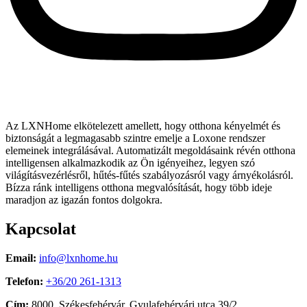
Az LXNHome elkötelezett amellett, hogy otthona kényelmét és
biztonságát a legmagasabb szintre emelje a Loxone rendszer
elemeinek integrálásával. Automatizált megoldásaink révén otthona
intelligensen alkalmazkodik az Ön igényeihez, legyen szó
világításvezérlésről, hűtés-fűtés szabályozásról vagy árnyékolásról.
Bízza ránk intelligens otthona megvalósítását, hogy több ideje
maradjon az igazán fontos dolgokra.
Kapcsolat
Email:
info@lxnhome.hu
Telefon:
+36/20 261-1313
Cím:
8000, Székesfehérvár, Gyulafehérvári utca 39/2.