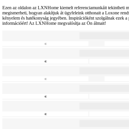
Ezen az oldalon az LXNHome kiemelt referenciamunkáit tekintheti meg,
megismerheti, hogyan alakítjuk át ügyfeleink otthonait a Loxone rend
kényelem és hatékonyság jegyében. Inspirációként szolgálnak ezek a p
információért! Az LXNHome megvalósítja az Ön álmait!
«
«
«
«
«