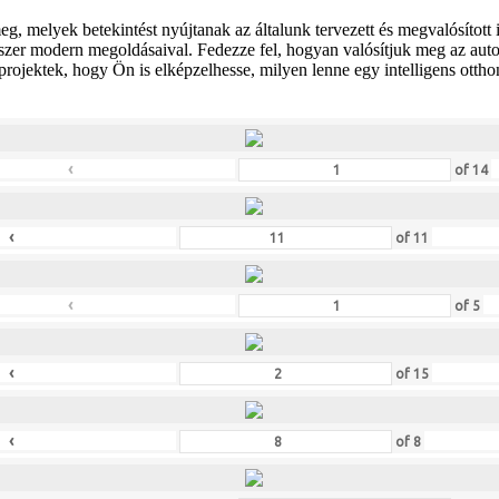
 melyek betekintést nyújtanak az általunk tervezett és megvalósított 
szer modern megoldásaival. Fedezze fel, hogyan valósítjuk meg az automa
rojektek, hogy Ön is elképzelhesse, milyen lenne egy intelligens ottho
‹
of
14
‹
of
11
‹
of
5
‹
of
15
‹
of
8