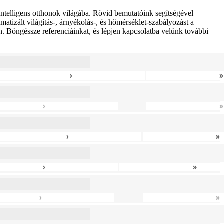
intelligens otthonok világába. Rövid bemutatóink segítségével
tizált világítás-, árnyékolás-, és hőmérséklet-szabályozást a
n. Böngéssze referenciáinkat, és lépjen kapcsolatba velünk további
›
»
›
»
›
»
›
»
›
»